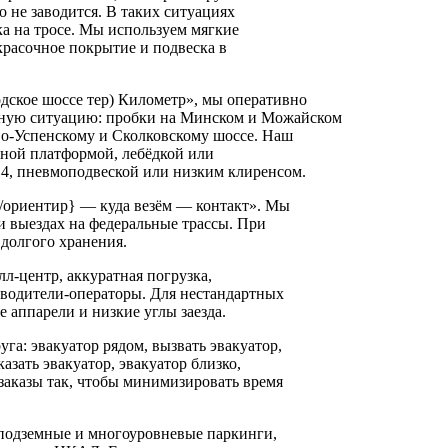
о не заводится. В таких ситуациях
вка на тросе. Мы используем мягкие
расочное покрытие и подвеска в
дское шоссе тер) Километр», мы оперативно
жную ситуацию: пробки на Минском и Можайском
ёво-Успенскому и Сколковскому шоссе. Наш
жной платформой, лебёдкой или
4, пневмоподвеской или низким клиренсом.
с/ориентир} — куда везём — контакт». Мы
 выездах на федеральные трассы. При
долгого хранения.
л‑центр, аккуратная погрузка,
 водители-операторы. Для нестандартных
 аппарели и низкие углы заезда.
га: эвакуатор рядом, вызвать эвакуатор,
азать эвакуатор, эвакуатор близко,
заказы так, чтобы минимизировать время
 подземные и многоуровневые паркинги,