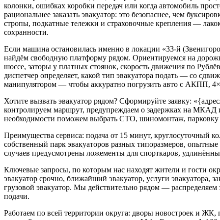
колонки, ошибках коробки передач или когда автомобиль прост
рациональнее заказать эвакуатор: это безопаснее, чем буксиро
стропы, подкатные тележки и страховочные крепления — лакок
сохранности.
Если машина остановилась именно в локации «33-й (Звенигоро
найдём свободную платформу рядом. Ориентируемся на доро
шоссе, заторы у платных стоянок, скорость движения по Рубл
диспетчер определяет, какой тип эвакуатора подать — со сдви
манипулятором — чтобы аккуратно погрузить авто с АКПП, 4×
Хотите вызвать эвакуатор рядом? Сформируйте заявку: «{адре
контролируем маршрут, предупреждаем о задержках на МКАД и
необходимости поможем выбрать СТО, шиномонтаж, парковку 
Преимущества сервиса: подача от 15 минут, круглосуточный кол
собственный парк эвакуаторов разных типоразмеров, опытные
случаев предусмотрены ложементы для спорткаров, удлинённые
Ключевые запросы, по которым нас находят жители и гости окру
эвакуатор срочно, ближайший эвакуатор, услуги эвакуатора, зак
грузовой эвакуатор. Мы действительно рядом — распределяем 
подачи.
Работаем по всей территории округа: дворы новостроек и ЖК,