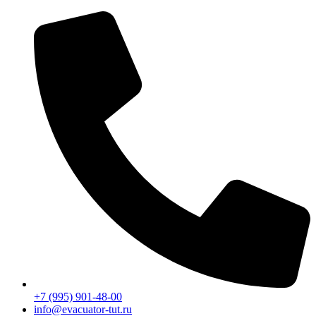
Перейти
к
содержимому
+7 (995) 901-48-00
info@evacuator-tut.ru