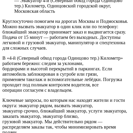
— Эвакуатор 4-й (Северный обход города Одинцово
тер.) Километр, Одинцовский городской округ,
Московская область
Круглосуточно помогаем на дорогах Москвы и Подмосковья.
Можно вызвать эвакуатор в один клик или по телефону:
ближайший эвакуатор принимает заказ и выдвигается сразу.
Подача от 15 минут — работаем без выходных. Доступны
легковой и грузовой эвакуатор, манипулятор и спецтехника
для сложных случаев.
В «4-й (Северный обход города Одинцово тер.) Километр»
работаем бережно: следим за уклонами,
бордюрами и высотой перекрытий в паркингах. Если
автомобиль заблокирован в сугробе или грязи,
применяем такелаж и вспомогательные лебёдки. Погрузка
проходит под полным контролем водителя, все
операции согласуем с владельцем.
Ключевые запросы, по которым нас находят жители и гости
округа: эвакуатор рядом, вызвать эвакуатор,
эвакуатор срочно, ближайший эвакуатор, услуги эвакуатора,
заказать эвакуатор, эвакуатор близко,
грузовой эвакуатор. Мы действительно рядом —
распределяем заказы так, чтобы минимизировать время
подачи.