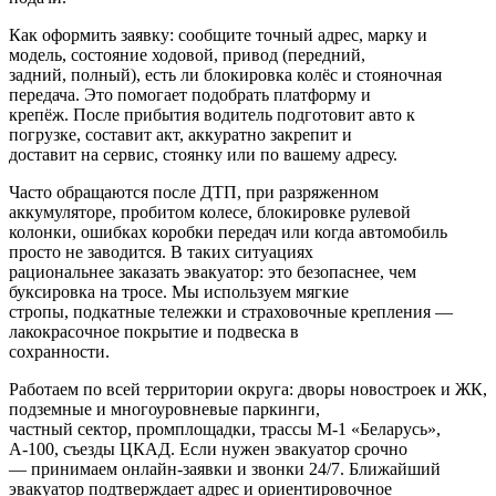
Как оформить заявку: сообщите точный адрес, марку и
модель, состояние ходовой, привод (передний,
задний, полный), есть ли блокировка колёс и стояночная
передача. Это помогает подобрать платформу и
крепёж. После прибытия водитель подготовит авто к
погрузке, составит акт, аккуратно закрепит и
доставит на сервис, стоянку или по вашему адресу.
Часто обращаются после ДТП, при разряженном
аккумуляторе, пробитом колесе, блокировке рулевой
колонки, ошибках коробки передач или когда автомобиль
просто не заводится. В таких ситуациях
рациональнее заказать эвакуатор: это безопаснее, чем
буксировка на тросе. Мы используем мягкие
стропы, подкатные тележки и страховочные крепления —
лакокрасочное покрытие и подвеска в
сохранности.
Работаем по всей территории округа: дворы новостроек и ЖК,
подземные и многоуровневые паркинги,
частный сектор, промплощадки, трассы М‑1 «Беларусь»,
А‑100, съезды ЦКАД. Если нужен эвакуатор срочно
— принимаем онлайн-заявки и звонки 24/7. Ближайший
эвакуатор подтверждает адрес и ориентировочное