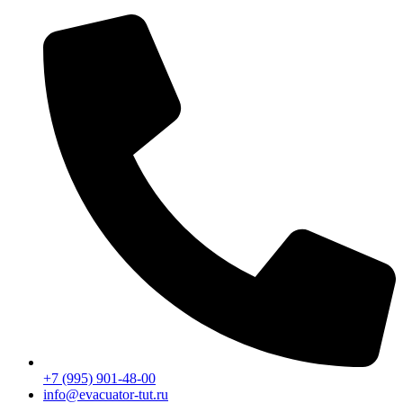
Перейти
к
содержимому
+7 (995) 901-48-00
info@evacuator-tut.ru