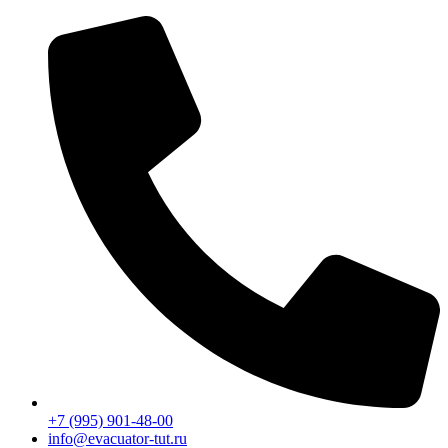
Перейти
к
содержимому
+7 (995) 901-48-00
info@evacuator-tut.ru