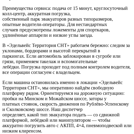
Преимущества сервиса: подача от 15 минут, круглосуточный
колл‑центр, аккуратная погрузка,
собственный парк эвакуаторов разных типоразмеров,
опытные водители-операторы. Для нестандартных
случаев предусмотрены ложементы для спорткаров,
удлинённые аппарели и низкие углы заезда.
В «Эдельвейс Территория СНТ» работаем бережно: следим за
уклонами, бордюрами и высотой перекрытий в
паркингах. Если автомобиль заблокирован в сугробе или
грязи, применяем такелаж и вспомогательные
лебёдки. Погрузка проходит под полным контролем водителя,
все операции согласуем с владельцем.
Если машина остановилась именно в локации «Эдельвейс
Территория СНТ», мы оперативно найдём свободную
платформу рядом. Ориентируемся на дорожную ситуацию:
пробки на Минском и Можайском шоссе, заторы у
платных стоянок, скорость движения по Рублёво-Успенскому
и Сколковскому шоссе. Наш диспетчер
определяет, какой тип эвакуатора подать — со сдвижной
платформой, лебёдкой или манипулятором — чтобы
аккуратно погрузить авто с АКПП, 4×4, пневмоподвеской или
низким клиренсом.