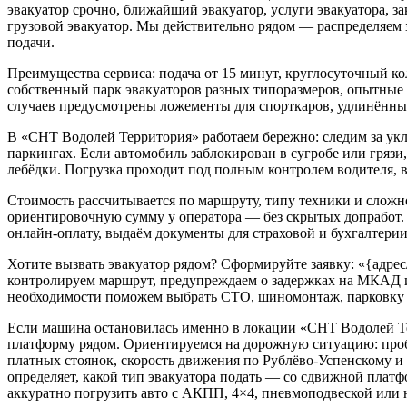
эвакуатор срочно, ближайший эвакуатор, услуги эвакуатора, зак
грузовой эвакуатор. Мы действительно рядом — распределяем 
подачи.
Преимущества сервиса: подача от 15 минут, круглосуточный кол
собственный парк эвакуаторов разных типоразмеров, опытные
случаев предусмотрены ложементы для спорткаров, удлинённые
В «СНТ Водолей Территория» работаем бережно: следим за ук
паркингах. Если автомобиль заблокирован в сугробе или гряз
лебёдки. Погрузка проходит под полным контролем водителя, в
Стоимость рассчитывается по маршруту, типу техники и сложн
ориентировочную сумму у оператора — без скрытых допработ.
онлайн-оплату, выдаём документы для страховой и бухгалтерии
Хотите вызвать эвакуатор рядом? Сформируйте заявку: «{адре
контролируем маршрут, предупреждаем о задержках на МКАД и
необходимости поможем выбрать СТО, шиномонтаж, парковку 
Если машина остановилась именно в локации «СНТ Водолей Т
платформу рядом. Ориентируемся на дорожную ситуацию: про
платных стоянок, скорость движения по Рублёво-Успенскому и
определяет, какой тип эвакуатора подать — со сдвижной плат
аккуратно погрузить авто с АКПП, 4×4, пневмоподвеской или