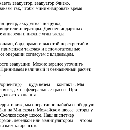
азать эвакуатор, эвакуатор близко,
заказы так, чтобы минимизировать время
л‑центр, аккуратная погрузка,
 водители-операторы. Для нестандартных
 аппарели и низкие углы заезда.
лонами, бордюрами и высотой перекрытий в
и, применяем такелаж и вспомогательные
се операции согласуем с владельцем.
ости эвакуации. Можно заранее уточнить
 Принимаем наличный и безналичный расчёт,
.
с/ориентир} — куда везём — контакт». Мы
 выездах на федеральные трассы. При
долгого хранения.
ерритория», мы оперативно найдём свободную
бки на Минском и Можайском шоссе, заторы у
 Сколковскому шоссе. Наш диспетчер
формой, лебёдкой или манипулятором — чтобы
 низким клиренсом.