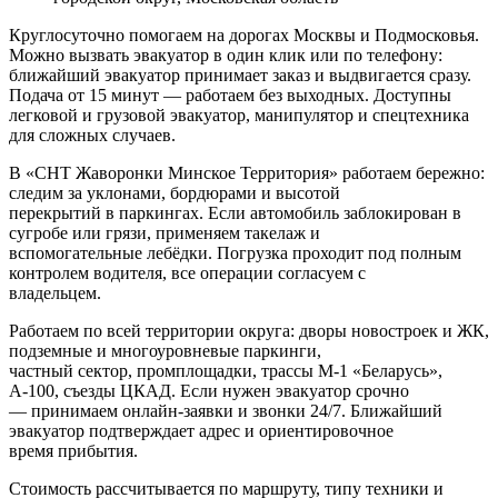
Круглосуточно помогаем на дорогах Москвы и Подмосковья.
Можно вызвать эвакуатор в один клик или по телефону:
ближайший эвакуатор принимает заказ и выдвигается сразу.
Подача от 15 минут — работаем без выходных. Доступны
легковой и грузовой эвакуатор, манипулятор и спецтехника
для сложных случаев.
В «СНТ Жаворонки Минское Территория» работаем бережно:
следим за уклонами, бордюрами и высотой
перекрытий в паркингах. Если автомобиль заблокирован в
сугробе или грязи, применяем такелаж и
вспомогательные лебёдки. Погрузка проходит под полным
контролем водителя, все операции согласуем с
владельцем.
Работаем по всей территории округа: дворы новостроек и ЖК,
подземные и многоуровневые паркинги,
частный сектор, промплощадки, трассы М‑1 «Беларусь»,
А‑100, съезды ЦКАД. Если нужен эвакуатор срочно
— принимаем онлайн-заявки и звонки 24/7. Ближайший
эвакуатор подтверждает адрес и ориентировочное
время прибытия.
Стоимость рассчитывается по маршруту, типу техники и