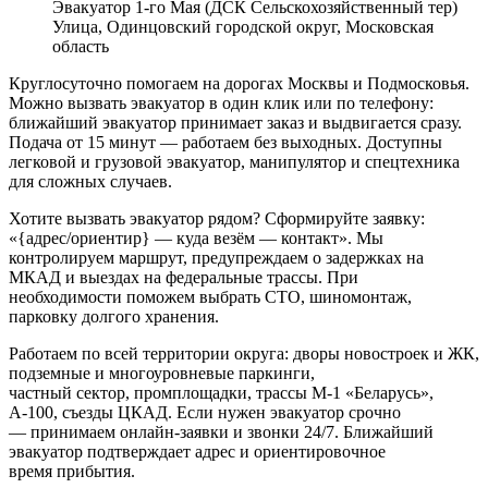
Эвакуатор 1-го Мая (ДСК Сельскохозяйственный тер)
Улица, Одинцовский городской округ, Московская
область
Круглосуточно помогаем на дорогах Москвы и Подмосковья.
Можно вызвать эвакуатор в один клик или по телефону:
ближайший эвакуатор принимает заказ и выдвигается сразу.
Подача от 15 минут — работаем без выходных. Доступны
легковой и грузовой эвакуатор, манипулятор и спецтехника
для сложных случаев.
Хотите вызвать эвакуатор рядом? Сформируйте заявку:
«{адрес/ориентир} — куда везём — контакт». Мы
контролируем маршрут, предупреждаем о задержках на
МКАД и выездах на федеральные трассы. При
необходимости поможем выбрать СТО, шиномонтаж,
парковку долгого хранения.
Работаем по всей территории округа: дворы новостроек и ЖК,
подземные и многоуровневые паркинги,
частный сектор, промплощадки, трассы М‑1 «Беларусь»,
А‑100, съезды ЦКАД. Если нужен эвакуатор срочно
— принимаем онлайн-заявки и звонки 24/7. Ближайший
эвакуатор подтверждает адрес и ориентировочное
время прибытия.