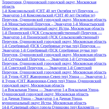
Территория, Одинцовский городской округ, Московская
область
1-й Комсомольский (СНТ 40 лет Октября те) Переулок —
Эвакуатор 1-й Комсомольский (СНТ 40 лет Октября те)
Переулок, Одинцовский городской округ, Московская область
1-й Монастырский Переулок – Эвакуатор 1-й Монастырский
Переулок, муниципальный округ Истра, Московская область
1-й Пионерский (ДСК Сельскохозяйственный) Переулок —
Эвакуатор 1-й Пионерский (ДСК Сельскохозяйственный)
Переулок, Одинцовский городской округ, Московская область
1-й Серебряный (ПСК Серебряные ручьи тер) Переулок —
Эвакуатор 1-й Серебряный (ПСК Серебряные ручьи тер)
Переулок, Одинцовский городской округ, Московская область
1-й Сетуньский Переулок — Эвакуатор 1-й Сетуньский
Переулок, Одинцовский городской округ, Московская область
1-й Советский Переулок — Эвакуатор 1-й Советский
Переулок, Одинцовский городской округ, Московская область
1-й Тупик (СНТ Жаворонки-Север тер) Улица — Эвакуатор 1-
й Тупик (СНТ Жаворонки-Север тер) Улица, Одинцовский
городской округ, Московская область
1-я Вокзальная Улица — Эвакуатор 1-я Вокзальная Улица,
Одинцовский городской округ, Московская область
1-я Дачная Улица – Эвакуатор 1-я Дачная Улица,
муниципальный округ Истра, Московская область
14-й (Северный обход города Одинцово тер) Километр —