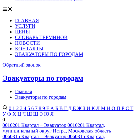
ГЛАВНАЯ
УСЛУГИ
ЦЕНЫ
СЛОВАРЬ ТЕРМИНОВ
НОВОСТИ
КОНТАКТЫ
ЭВАКУАТОРЫ ПО ГОРОДАМ
Обратный звонок
Эвакуаторы по городам
Главная
Эвакуаторы по городам
0
1
2
3
4
5
6
7
8
9
F
А
Б
В
Г
Д
Е
Ж
З
И
К
Л
М
Н
О
П
Р
С
Т
У
Ф
Х
Ц
Ч
Ш
Щ
Э
Ю
Я
0
0010201 Квартал – Эвакуатор 0010201 Квартал,
муниципальный округ Истра, Московская область
0060315 Квартал – Эвакуатор 0060315 Квартал,