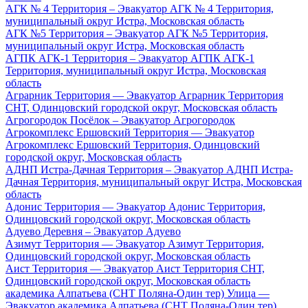
АГК № 4 Территория – Эвакуатор АГК № 4 Территория,
муниципальный округ Истра, Московская область
АГК №5 Территория – Эвакуатор АГК №5 Территория,
муниципальный округ Истра, Московская область
АГПК АГК-1 Территория – Эвакуатор АГПК АГК-1
Территория, муниципальный округ Истра, Московская
область
Аграрник Территория — Эвакуатор Аграрник Территория
СНТ, Одинцовский городской округ, Московская область
Агрогородок Посёлок – Эвакуатор Агрогородок
Агрокомплекс Ершовский Территория — Эвакуатор
Агрокомплекс Ершовский Территория, Одинцовский
городской округ, Московская область
АДНП Истра-Дачная Территория – Эвакуатор АДНП Истра-
Дачная Территория, муниципальный округ Истра, Московская
область
Адонис Территория — Эвакуатор Адонис Территория,
Одинцовский городской округ, Московская область
Адуево Деревня – Эвакуатор Адуево
Азимут Территория — Эвакуатор Азимут Территория,
Одинцовский городской округ, Московская область
Аист Территория — Эвакуатор Аист Территория СНТ,
Одинцовский городской округ, Московская область
академика Алпатьева (СНТ Поляна-Один тер) Улица —
Эвакуатор академика Алпатьева (СНТ Поляна-Один тер)