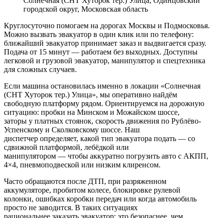
Солнечная (СНТ Хуторок тер.) Улица, Одинцовский
городской округ, Московская область
Круглосуточно помогаем на дорогах Москвы и Подмосковья.
Можно вызвать эвакуатор в один клик или по телефону:
ближайший эвакуатор принимает заказ и выдвигается сразу.
Подача от 15 минут — работаем без выходных. Доступны
легковой и грузовой эвакуатор, манипулятор и спецтехника
для сложных случаев.
Если машина остановилась именно в локации «Солнечная
(СНТ Хуторок тер.) Улица», мы оперативно найдём
свободную платформу рядом. Ориентируемся на дорожную
ситуацию: пробки на Минском и Можайском шоссе,
заторы у платных стоянок, скорость движения по Рублёво-
Успенскому и Сколковскому шоссе. Наш
диспетчер определяет, какой тип эвакуатора подать — со
сдвижной платформой, лебёдкой или
манипулятором — чтобы аккуратно погрузить авто с АКПП,
4×4, пневмоподвеской или низким клиренсом.
Часто обращаются после ДТП, при разряженном
аккумуляторе, пробитом колесе, блокировке рулевой
колонки, ошибках коробки передач или когда автомобиль
просто не заводится. В таких ситуациях
рациональнее заказать эвакуатор: это безопаснее, чем