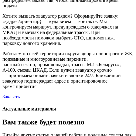
распределяем заказы так, чтобы минимизировать время
подачи.
Хотите вызвать эвакуатор рядом? Сформируйте заявку:
«{адрес/ориентир} — куда везём — контакт». Мы
контролируем маршрут, предупреждаем о задержках на
МКАД и выездах на федеральные трассы. При
необходимости поможем выбрать СТО, шиномонтаж,
парковку долгого хранения.
Работаем по всей территории округа: дворы новостроек и ЖК,
подземные и многоуровневые паркинги,
частный сектор, промплощадки, трассы М‑1 «Беларусь»,
А‑100, съезды ЦКАД. Если нужен эвакуатор срочно
— принимаем онлайн-заявки и звонки 24/7. Ближайший
эвакуатор подтверждает адрес и ориентировочное
время прибытия.
Заказать
Актуальные материалы
Вам также будет полезно
Читайте другие статьи о нашей работе и полезные советы для