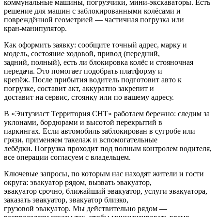
коммунальные машины, погрузчики, мини-экскаваторы. Есть
решение для машин с заблокированными колёсами и
повреждённой геометрией — частичная погрузка или
кран-манипулятор.
Как оформить заявку: сообщите точный адрес, марку и
модель, состояние ходовой, привод (передний,
задний, полный), есть ли блокировка колёс и стояночная
передача. Это помогает подобрать платформу и
крепёж. После прибытия водитель подготовит авто к
погрузке, составит акт, аккуратно закрепит и
доставит на сервис, стоянку или по вашему адресу.
В «Энтузиаст Территория СНТ» работаем бережно: следим за
уклонами, бордюрами и высотой перекрытий в
паркингах. Если автомобиль заблокирован в сугробе или
грязи, применяем такелаж и вспомогательные
лебёдки. Погрузка проходит под полным контролем водителя,
все операции согласуем с владельцем.
Ключевые запросы, по которым нас находят жители и гости
округа: эвакуатор рядом, вызвать эвакуатор,
эвакуатор срочно, ближайший эвакуатор, услуги эвакуатора,
заказать эвакуатор, эвакуатор близко,
грузовой эвакуатор. Мы действительно рядом —