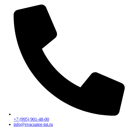
Перейти
к
содержимому
+7 (995) 901-48-00
info@evacuator-tut.ru