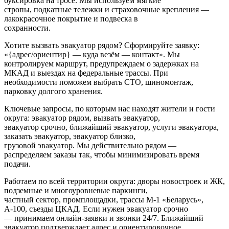
буксировка на тросе. Мы используем мягкие
стропы, подкатные тележки и страховочные крепления —
лакокрасочное покрытие и подвеска в
сохранности.
Хотите вызвать эвакуатор рядом? Сформируйте заявку:
«{адрес/ориентир} — куда везём — контакт». Мы
контролируем маршрут, предупреждаем о задержках на
МКАД и выездах на федеральные трассы. При
необходимости поможем выбрать СТО, шиномонтаж,
парковку долгого хранения.
Ключевые запросы, по которым нас находят жители и гости
округа: эвакуатор рядом, вызвать эвакуатор,
эвакуатор срочно, ближайший эвакуатор, услуги эвакуатора,
заказать эвакуатор, эвакуатор близко,
грузовой эвакуатор. Мы действительно рядом —
распределяем заказы так, чтобы минимизировать время
подачи.
Работаем по всей территории округа: дворы новостроек и ЖК,
подземные и многоуровневые паркинги,
частный сектор, промплощадки, трассы М‑1 «Беларусь»,
А‑100, съезды ЦКАД. Если нужен эвакуатор срочно
— принимаем онлайн-заявки и звонки 24/7. Ближайший
эвакуатор подтверждает адрес и ориентировочное