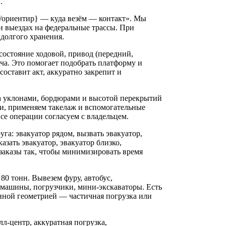
.
с/ориентир} — куда везём — контакт». Мы
 выездах на федеральные трассы. При
долгого хранения.
состояние ходовой, привод (передний,
ача. Это помогает подобрать платформу и
составит акт, аккуратно закрепит и
а уклонами, бордюрами и высотой перекрытий
зи, применяем такелаж и вспомогательные
се операции согласуем с владельцем.
га: эвакуатор рядом, вызвать эвакуатор,
азать эвакуатор, эвакуатор близко,
заказы так, чтобы минимизировать время
80 тонн. Вывезем фуру, автобус,
 машины, погрузчики, мини-экскаваторы. Есть
ной геометрией — частичная погрузка или
л‑центр, аккуратная погрузка,