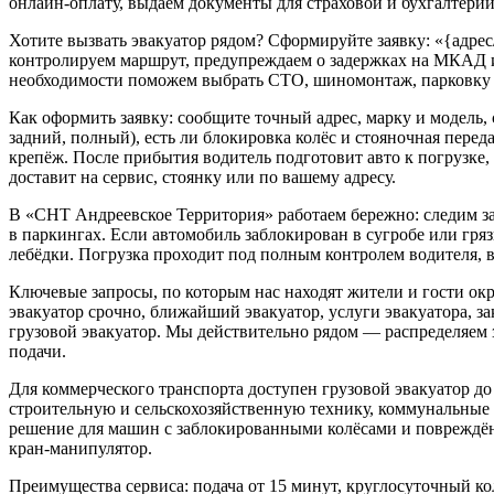
онлайн-оплату, выдаём документы для страховой и бухгалтерии
Хотите вызвать эвакуатор рядом? Сформируйте заявку: «{адре
контролируем маршрут, предупреждаем о задержках на МКАД и
необходимости поможем выбрать СТО, шиномонтаж, парковку 
Как оформить заявку: сообщите точный адрес, марку и модель, 
задний, полный), есть ли блокировка колёс и стояночная перед
крепёж. После прибытия водитель подготовит авто к погрузке, 
доставит на сервис, стоянку или по вашему адресу.
В «СНТ Андреевское Территория» работаем бережно: следим з
в паркингах. Если автомобиль заблокирован в сугробе или гря
лебёдки. Погрузка проходит под полным контролем водителя, в
Ключевые запросы, по которым нас находят жители и гости окру
эвакуатор срочно, ближайший эвакуатор, услуги эвакуатора, зак
грузовой эвакуатор. Мы действительно рядом — распределяем 
подачи.
Для коммерческого транспорта доступен грузовой эвакуатор до 
строительную и сельскохозяйственную технику, коммунальные
решение для машин с заблокированными колёсами и повреждён
кран-манипулятор.
Преимущества сервиса: подача от 15 минут, круглосуточный кол