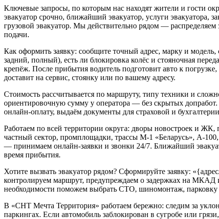
Ключевые запросы, по которым нас находят жители и гости окру
эвакуатор срочно, ближайший эвакуатор, услуги эвакуатора, зак
грузовой эвакуатор. Мы действительно рядом — распределяем 
подачи.
Как оформить заявку: сообщите точный адрес, марку и модель, 
задний, полный), есть ли блокировка колёс и стояночная перед
крепёж. После прибытия водитель подготовит авто к погрузке, 
доставит на сервис, стоянку или по вашему адресу.
Стоимость рассчитывается по маршруту, типу техники и сложн
ориентировочную сумму у оператора — без скрытых допработ.
онлайн-оплату, выдаём документы для страховой и бухгалтерии
Работаем по всей территории округа: дворы новостроек и ЖК,
частный сектор, промплощадки, трассы М‑1 «Беларусь», А‑100
— принимаем онлайн-заявки и звонки 24/7. Ближайший эвакуа
время прибытия.
Хотите вызвать эвакуатор рядом? Сформируйте заявку: «{адре
контролируем маршрут, предупреждаем о задержках на МКАД и
необходимости поможем выбрать СТО, шиномонтаж, парковку 
В «СНТ Мечта Территория» работаем бережно: следим за укло
паркингах. Если автомобиль заблокирован в сугробе или гряз