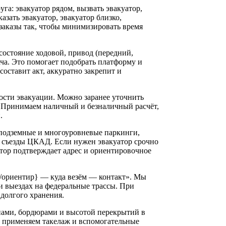
га: эвакуатор рядом, вызвать эвакуатор,
азать эвакуатор, эвакуатор близко,
заказы так, чтобы минимизировать время
состояние ходовой, привод (передний,
ача. Это помогает подобрать платформу и
составит акт, аккуратно закрепит и
ости эвакуации. Можно заранее уточнить
 Принимаем наличный и безналичный расчёт,
.
 подземные и многоуровневые паркинги,
, съезды ЦКАД. Если нужен эвакуатор срочно
тор подтверждает адрес и ориентировочное
с/ориентир} — куда везём — контакт». Мы
 выездах на федеральные трассы. При
долгого хранения.
нами, бордюрами и высотой перекрытий в
и, применяем такелаж и вспомогательные