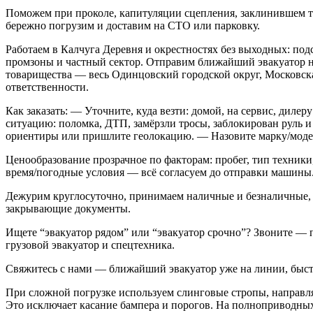
Поможем при проколе, капитуляции сцепления, заклинившем 
бережно погрузим и доставим на СТО или парковку.
Работаем в Калчуга Деревня и окрестностях без выходных: под
промзоны и частный сектор. Отправим ближайший эвакуатор н
товарищества — весь Одинцовский городской округ, Московская
ответственности.
Как заказать: — Уточните, куда везти: домой, на сервис, диле
ситуацию: поломка, ДТП, замёрзли тросы, заблокирован руль и 
ориентиры или пришлите геолокацию. — Назовите марку/модел
Ценообразование прозрачное по факторам: пробег, тип техники,
время/погодные условия — всё согласуем до отправки машины
Дежурим круглосуточно, принимаем наличные и безналичные,
закрывающие документы.
Ищете “эвакуатор рядом” или “эвакуатор срочно”? Звоните — 
грузовой эвакуатор и спецтехника.
Свяжитесь с нами — ближайший эвакуатор уже на линии, быст
При сложной погрузке используем слинговые стропы, направ
Это исключает касание бампера и порогов. На полноприводны