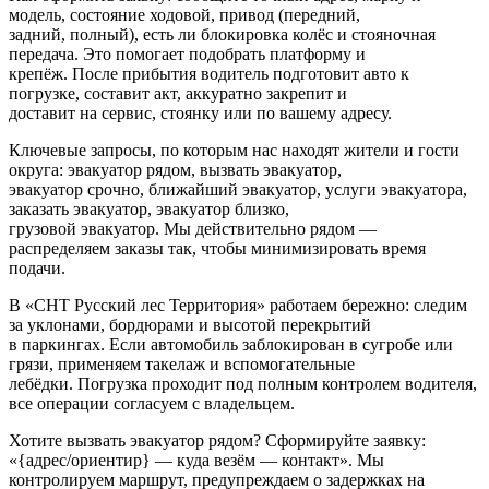
модель, состояние ходовой, привод (передний,
задний, полный), есть ли блокировка колёс и стояночная
передача. Это помогает подобрать платформу и
крепёж. После прибытия водитель подготовит авто к
погрузке, составит акт, аккуратно закрепит и
доставит на сервис, стоянку или по вашему адресу.
Ключевые запросы, по которым нас находят жители и гости
округа: эвакуатор рядом, вызвать эвакуатор,
эвакуатор срочно, ближайший эвакуатор, услуги эвакуатора,
заказать эвакуатор, эвакуатор близко,
грузовой эвакуатор. Мы действительно рядом —
распределяем заказы так, чтобы минимизировать время
подачи.
В «СНТ Русский лес Территория» работаем бережно: следим
за уклонами, бордюрами и высотой перекрытий
в паркингах. Если автомобиль заблокирован в сугробе или
грязи, применяем такелаж и вспомогательные
лебёдки. Погрузка проходит под полным контролем водителя,
все операции согласуем с владельцем.
Хотите вызвать эвакуатор рядом? Сформируйте заявку:
«{адрес/ориентир} — куда везём — контакт». Мы
контролируем маршрут, предупреждаем о задержках на