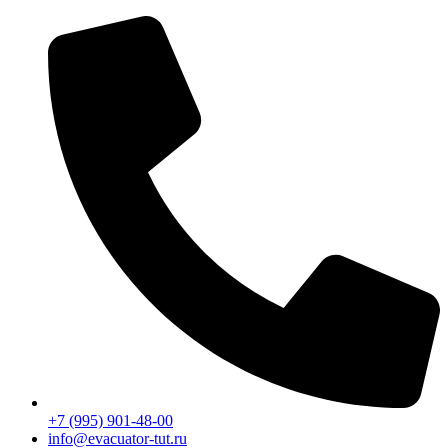
Перейти
к
содержимому
+7 (995) 901-48-00
info@evacuator-tut.ru