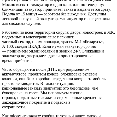
Можно вызвать эвакуатор в один клик или по телефону:
ближайший эвакуатор принимает заказ и выдвигается сразу.
Подача от 15 минут — работаем без выходных. Доступны
легковой и грузовой эвакуатор, манипулятор и спецтехника
для сложных случаев.
Работаем по всей территории округа: дворы новостроек и ЖК,
подземные и многоуровневые паркинги,
частный сектор, промплощадки, трассы М‑1 «Беларусь»,
А‑100, съезды ЦКАД. Если нужен эвакуатор срочно
— принимаем онлайн-заявки и звонки 24/7. Ближайший
эвакуатор подтверждает адрес и ориентировочное
время прибытия.
Часто обращаются после ДТП, при разряженном
аккумуляторе, пробитом колесе, блокировке рулевой
колонки, ошибках коробки передач или когда автомобиль
просто не заводится. В таких ситуациях
рациональнее заказать эвакуатор: это безопаснее, чем
буксировка на тросе. Мы используем мягкие
стропы, подкатные тележки и страховочные крепления —
лакокрасочное покрытие и подвеска в
сохранности.
Как оформить заявку: сообщите точный адрес, марку и