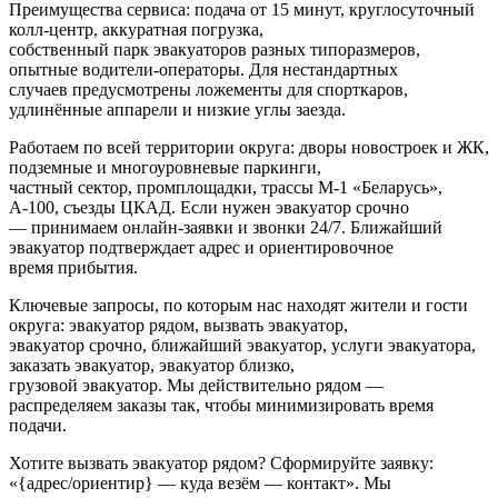
Преимущества сервиса: подача от 15 минут, круглосуточный
колл‑центр, аккуратная погрузка,
собственный парк эвакуаторов разных типоразмеров,
опытные водители-операторы. Для нестандартных
случаев предусмотрены ложементы для спорткаров,
удлинённые аппарели и низкие углы заезда.
Работаем по всей территории округа: дворы новостроек и ЖК,
подземные и многоуровневые паркинги,
частный сектор, промплощадки, трассы М‑1 «Беларусь»,
А‑100, съезды ЦКАД. Если нужен эвакуатор срочно
— принимаем онлайн-заявки и звонки 24/7. Ближайший
эвакуатор подтверждает адрес и ориентировочное
время прибытия.
Ключевые запросы, по которым нас находят жители и гости
округа: эвакуатор рядом, вызвать эвакуатор,
эвакуатор срочно, ближайший эвакуатор, услуги эвакуатора,
заказать эвакуатор, эвакуатор близко,
грузовой эвакуатор. Мы действительно рядом —
распределяем заказы так, чтобы минимизировать время
подачи.
Хотите вызвать эвакуатор рядом? Сформируйте заявку:
«{адрес/ориентир} — куда везём — контакт». Мы