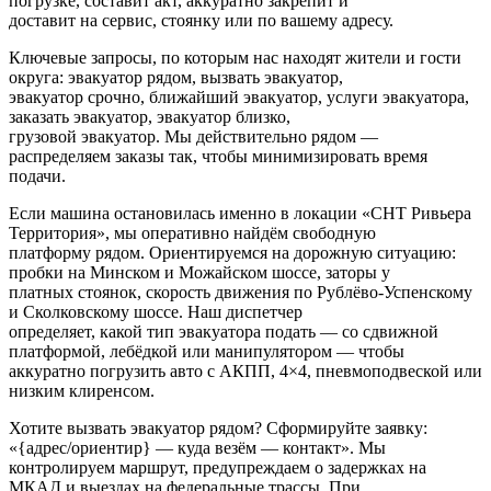
погрузке, составит акт, аккуратно закрепит и
доставит на сервис, стоянку или по вашему адресу.
Ключевые запросы, по которым нас находят жители и гости
округа: эвакуатор рядом, вызвать эвакуатор,
эвакуатор срочно, ближайший эвакуатор, услуги эвакуатора,
заказать эвакуатор, эвакуатор близко,
грузовой эвакуатор. Мы действительно рядом —
распределяем заказы так, чтобы минимизировать время
подачи.
Если машина остановилась именно в локации «СНТ Ривьера
Территория», мы оперативно найдём свободную
платформу рядом. Ориентируемся на дорожную ситуацию:
пробки на Минском и Можайском шоссе, заторы у
платных стоянок, скорость движения по Рублёво-Успенскому
и Сколковскому шоссе. Наш диспетчер
определяет, какой тип эвакуатора подать — со сдвижной
платформой, лебёдкой или манипулятором — чтобы
аккуратно погрузить авто с АКПП, 4×4, пневмоподвеской или
низким клиренсом.
Хотите вызвать эвакуатор рядом? Сформируйте заявку:
«{адрес/ориентир} — куда везём — контакт». Мы
контролируем маршрут, предупреждаем о задержках на
МКАД и выездах на федеральные трассы. При