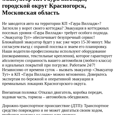
городской округ Красногорск,
Московская область
Не заводится авто на территории КП «Гаура Вилладж»?
Заглохли у ворот своего коттеджа? Эвакуация в коттеджных
поселках уровня «Гаура Вилладж» требует особого подхода.
«Эвакуатор Тут» обеспечивает безупречный сервис!
Ближайший эвакуатор будет у вас уже через 15-30 минут. Мы
согласуем въезд с охраной поселка и знаем его планировку.
Наши водители-профессионалы используют оборудование
(низкорамники, текстильные крепления), которое гарантирует
абсолютную сохранность вашего автомобиля (любого класса)
и идеальных покрытий при погрузке. Работаем 24/7!
Независимо от времени суток – вызвать эвакуатор «Эвакуатор
Тут» в КП «Гаура Вилладж» можно мгновенно. Доверьтесь
экспертам по бережной и оперативной эвакуации в
премиальных локациях Красногорского округа.
Внезапная поломка: Отказал двигатель, коробка передач,
ходовая часть, тормоза – автомобиль обездвижен.
Дорожно-транспортное происшествие (ДТП): Транспортное
средство повреждено и не может двигаться своим ходом,
требуется доставка на сервис или стоянку.