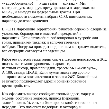
«{адрес/ориентир} — куда везём — контакт». Мы
контролируем маршрут, предупреждаем о задержках на
МКАД и выездах на федеральные трассы. При
необходимости поможем выбрать СТО, шиномонтаж,
парковку долгого хранения.
В «СНТ Ларюшино Территория» работаем бережно: следим за
уклонами, бордюрами и высотой перекрытий в
паркингах. Если автомобиль заблокирован в сугробе или
грязи, применяем такелаж и вспомогательные
лебёдки. Погрузка проходит под полным контролем водителя,
все операции согласуем с владельцем.
Работаем по всей территории округа: дворы новостроек и ЖК,
подземные и многоуровневые паркинги,
частный сектор, промплощадки, трассы М‑1 «Беларусь»,
А‑100, съезды ЦКАД. Если нужен эвакуатор срочно
— принимаем онлайн-заявки и звонки 24/7. Ближайший
эвакуатор подтверждает адрес и ориентировочное
время прибытия.
Как оформить заявку: сообщите точный адрес, марку и
модель, состояние ходовой, привод (передний,
задний, полный), есть ли блокировка колёс и стояночная
передача. Это помогает подобрать платформу и