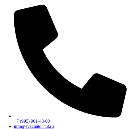
Перейти
к
содержимому
+7 (995) 901-48-00
info@evacuator-tut.ru