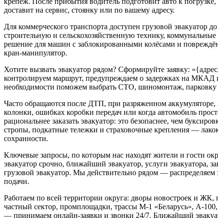
крепёж. После прибытия водитель подготовит авто к погрузке, 
доставит на сервис, стоянку или по вашему адресу.
Для коммерческого транспорта доступен грузовой эвакуатор до 
строительную и сельскохозяйственную технику, коммунальные
решение для машин с заблокированными колёсами и повреждён
кран-манипулятор.
Хотите вызвать эвакуатор рядом? Сформируйте заявку: «{адре
контролируем маршрут, предупреждаем о задержках на МКАД и
необходимости поможем выбрать СТО, шиномонтаж, парковку 
Часто обращаются после ДТП, при разряженном аккумуляторе, 
колонки, ошибках коробки передач или когда автомобиль прост
рациональнее заказать эвакуатор: это безопаснее, чем буксиро
стропы, подкатные тележки и страховочные крепления — лакок
сохранности.
Ключевые запросы, по которым нас находят жители и гости окру
эвакуатор срочно, ближайший эвакуатор, услуги эвакуатора, зак
грузовой эвакуатор. Мы действительно рядом — распределяем 
подачи.
Работаем по всей территории округа: дворы новостроек и ЖК,
частный сектор, промплощадки, трассы М‑1 «Беларусь», А‑100
— принимаем онлайн-заявки и звонки 24/7. Ближайший эвакуа