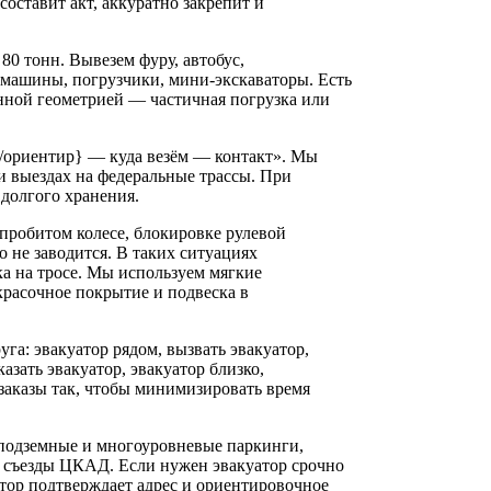
составит акт, аккуратно закрепит и
80 тонн. Вывезем фуру, автобус,
 машины, погрузчики, мини-экскаваторы. Есть
ной геометрией — частичная погрузка или
с/ориентир} — куда везём — контакт». Мы
 выездах на федеральные трассы. При
долгого хранения.
пробитом колесе, блокировке рулевой
о не заводится. В таких ситуациях
вка на тросе. Мы используем мягкие
расочное покрытие и подвеска в
га: эвакуатор рядом, вызвать эвакуатор,
азать эвакуатор, эвакуатор близко,
заказы так, чтобы минимизировать время
 подземные и многоуровневые паркинги,
, съезды ЦКАД. Если нужен эвакуатор срочно
тор подтверждает адрес и ориентировочное