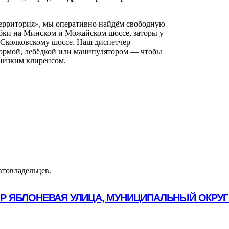
ерритория», мы оперативно найдём свободную
бки на Минском и Можайском шоссе, заторы у
 Сколковскому шоссе. Наш диспетчер
формой, лебёдкой или манипулятором — чтобы
 низким клиренсом.
втовладельцев.
ОР ЯБЛОНЕВАЯ УЛИЦА, МУНИЦИПАЛЬНЫЙ ОКРУГ