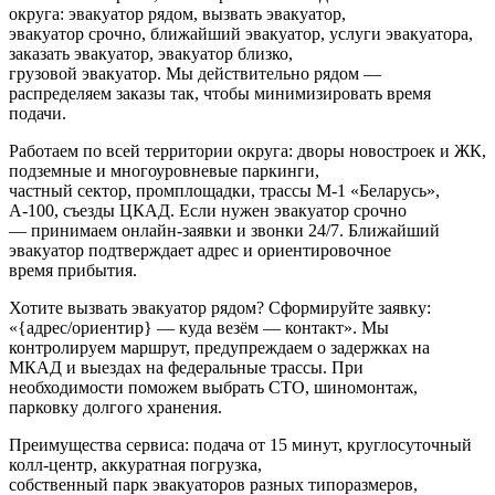
округа: эвакуатор рядом, вызвать эвакуатор,
эвакуатор срочно, ближайший эвакуатор, услуги эвакуатора,
заказать эвакуатор, эвакуатор близко,
грузовой эвакуатор. Мы действительно рядом —
распределяем заказы так, чтобы минимизировать время
подачи.
Работаем по всей территории округа: дворы новостроек и ЖК,
подземные и многоуровневые паркинги,
частный сектор, промплощадки, трассы М‑1 «Беларусь»,
А‑100, съезды ЦКАД. Если нужен эвакуатор срочно
— принимаем онлайн-заявки и звонки 24/7. Ближайший
эвакуатор подтверждает адрес и ориентировочное
время прибытия.
Хотите вызвать эвакуатор рядом? Сформируйте заявку:
«{адрес/ориентир} — куда везём — контакт». Мы
контролируем маршрут, предупреждаем о задержках на
МКАД и выездах на федеральные трассы. При
необходимости поможем выбрать СТО, шиномонтаж,
парковку долгого хранения.
Преимущества сервиса: подача от 15 минут, круглосуточный
колл‑центр, аккуратная погрузка,
собственный парк эвакуаторов разных типоразмеров,