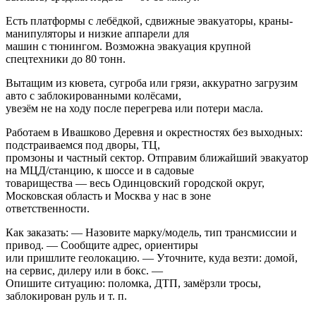
Есть платформы с лебёдкой, сдвижные эвакуаторы, краны-
манипуляторы и низкие аппарели для
машин с тюнингом. Возможна эвакуация крупной
спецтехники до 80 тонн.
Вытащим из кювета, сугроба или грязи, аккуратно загрузим
авто с заблокированными колёсами,
увезём не на ходу после перегрева или потери масла.
Работаем в Ивашково Деревня и окрестностях без выходных:
подстраиваемся под дворы, ТЦ,
промзоны и частный сектор. Отправим ближайший эвакуатор
на МЦД/станцию, к шоссе и в садовые
товарищества — весь Одинцовский городской округ,
Московская область и Москва у нас в зоне
ответственности.
Как заказать: — Назовите марку/модель, тип трансмиссии и
привод. — Сообщите адрес, ориентиры
или пришлите геолокацию. — Уточните, куда везти: домой,
на сервис, дилеру или в бокс. —
Опишите ситуацию: поломка, ДТП, замёрзли тросы,
заблокирован руль и т. п.