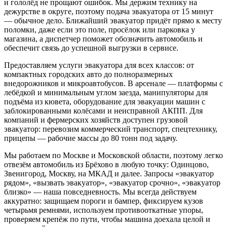
и гололёд не прощают ошибок. Мы держим технику на
дежурстве в округе, поэтому подача эвакуатора от 15 минут
— обычное дело. Ближайший эвакуатор придёт прямо к месту
поломки, даже если это поле, просёлок или парковка у
магазина, а диспетчер поможет обозначить автомобиль и
обеспечит связь до успешной выгрузки в сервисе.
Предоставляем услуги эвакуатора для всех классов: от
компактных городских авто до полноразмерных
внедорожников и микроавтобусов. В арсенале — платформы с
лебёдкой и минимальным углом заезда, манипуляторы для
подъёма из кювета, оборудование для эвакуации машин с
заблокированными колёсами и неисправной АКПП. Для
компаний и фермерских хозяйств доступен грузовой
эвакуатор: перевозим коммерческий транспорт, спецтехнику,
прицепы — рабочие массы до 80 тонн под задачу.
Мы работаем по Москве и Московской области, поэтому легко
отвезём автомобиль из Брёхово в любую точку: Одинцово,
Звенигород, Москву, на МКАД и далее. Запросы «эвакуатор
рядом», «вызвать эвакуатор», «эвакуатор срочно», «эвакуатор
близко» — наша повседневность. Мы всегда действуем
аккуратно: защищаем пороги и бампер, фиксируем кузов
четырьмя ремнями, используем противооткатные упоры,
проверяем крепёж по пути, чтобы машина доехала целой и