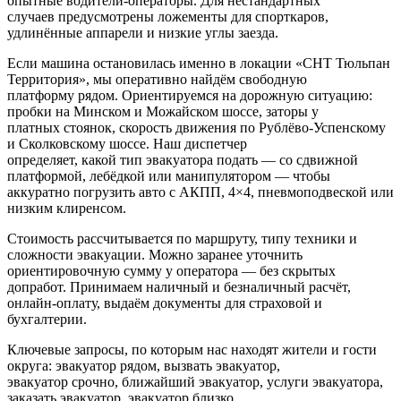
опытные водители-операторы. Для нестандартных
случаев предусмотрены ложементы для спорткаров,
удлинённые аппарели и низкие углы заезда.
Если машина остановилась именно в локации «СНТ Тюльпан
Территория», мы оперативно найдём свободную
платформу рядом. Ориентируемся на дорожную ситуацию:
пробки на Минском и Можайском шоссе, заторы у
платных стоянок, скорость движения по Рублёво-Успенскому
и Сколковскому шоссе. Наш диспетчер
определяет, какой тип эвакуатора подать — со сдвижной
платформой, лебёдкой или манипулятором — чтобы
аккуратно погрузить авто с АКПП, 4×4, пневмоподвеской или
низким клиренсом.
Стоимость рассчитывается по маршруту, типу техники и
сложности эвакуации. Можно заранее уточнить
ориентировочную сумму у оператора — без скрытых
допработ. Принимаем наличный и безналичный расчёт,
онлайн-оплату, выдаём документы для страховой и
бухгалтерии.
Ключевые запросы, по которым нас находят жители и гости
округа: эвакуатор рядом, вызвать эвакуатор,
эвакуатор срочно, ближайший эвакуатор, услуги эвакуатора,
заказать эвакуатор, эвакуатор близко,