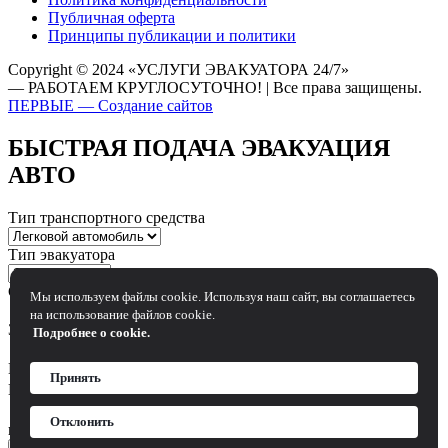
Публичная оферта
Принципы публикации и политики
Copyright © 2024 «УСЛУГИ ЭВАКУАТОРА 24/7»
— РАБОТАЕМ КРУГЛОСУТОЧНО! | Все права защищены.
ПЕРВЫЕ — Создание сайтов
БЫСТРАЯ ПОДАЧА ЭВАКУАЦИЯ
АВТО
Тип транспортного средства
Тип эвакуатора
Сколько заблокированных колес
Мы используем файлы cookie. Используя наш сайт, вы соглашаетесь
Нет
1
2
3
4
на использование файлов cookie.
Заблокировано рулевое управление?
Подробнее о cookie.
Нет
Да
Ваше имя
Принять
Ваш номер телефона
Я согласен с политикой конфиденциальности и согласен
Отклонить
на обработку персональных данных.