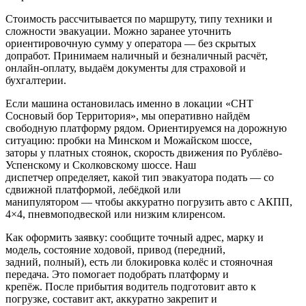
Стоимость рассчитывается по маршруту, типу техники и
сложности эвакуации. Можно заранее уточнить
ориентировочную сумму у оператора — без скрытых
допработ. Принимаем наличный и безналичный расчёт,
онлайн-оплату, выдаём документы для страховой и
бухгалтерии.
Если машина остановилась именно в локации «СНТ
Сосновый бор Территория», мы оперативно найдём
свободную платформу рядом. Ориентируемся на дорожную
ситуацию: пробки на Минском и Можайском шоссе,
заторы у платных стоянок, скорость движения по Рублёво-
Успенскому и Сколковскому шоссе. Наш
диспетчер определяет, какой тип эвакуатора подать — со
сдвижной платформой, лебёдкой или
манипулятором — чтобы аккуратно погрузить авто с АКПП,
4×4, пневмоподвеской или низким клиренсом.
Как оформить заявку: сообщите точный адрес, марку и
модель, состояние ходовой, привод (передний,
задний, полный), есть ли блокировка колёс и стояночная
передача. Это помогает подобрать платформу и
крепёж. После прибытия водитель подготовит авто к
погрузке, составит акт, аккуратно закрепит и