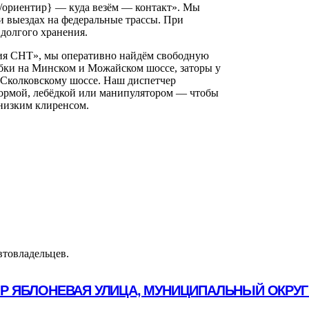
с/ориентир} — куда везём — контакт». Мы
 выездах на федеральные трассы. При
долгого хранения.
ия СНТ», мы оперативно найдём свободную
бки на Минском и Можайском шоссе, заторы у
 Сколковскому шоссе. Наш диспетчер
формой, лебёдкой или манипулятором — чтобы
 низким клиренсом.
втовладельцев.
ОР ЯБЛОНЕВАЯ УЛИЦА, МУНИЦИПАЛЬНЫЙ ОКРУГ