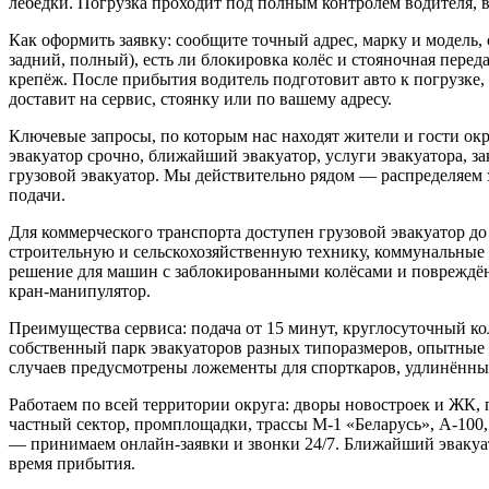
лебёдки. Погрузка проходит под полным контролем водителя, в
Как оформить заявку: сообщите точный адрес, марку и модель, 
задний, полный), есть ли блокировка колёс и стояночная перед
крепёж. После прибытия водитель подготовит авто к погрузке, 
доставит на сервис, стоянку или по вашему адресу.
Ключевые запросы, по которым нас находят жители и гости окру
эвакуатор срочно, ближайший эвакуатор, услуги эвакуатора, зак
грузовой эвакуатор. Мы действительно рядом — распределяем 
подачи.
Для коммерческого транспорта доступен грузовой эвакуатор до 
строительную и сельскохозяйственную технику, коммунальные
решение для машин с заблокированными колёсами и повреждён
кран-манипулятор.
Преимущества сервиса: подача от 15 минут, круглосуточный кол
собственный парк эвакуаторов разных типоразмеров, опытные
случаев предусмотрены ложементы для спорткаров, удлинённые
Работаем по всей территории округа: дворы новостроек и ЖК,
частный сектор, промплощадки, трассы М‑1 «Беларусь», А‑100
— принимаем онлайн-заявки и звонки 24/7. Ближайший эвакуа
время прибытия.