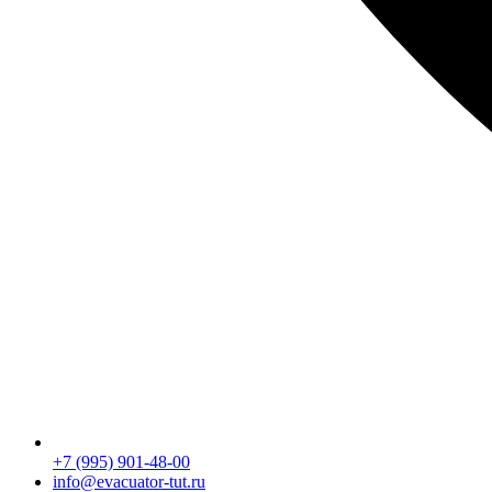
+7 (995) 901-48-00
info@evacuator-tut.ru