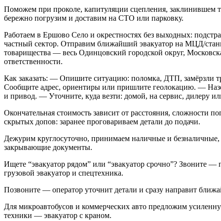
Поможем при проколе, капитуляции сцепления, заклинившем 
бережно погрузим и доставим на СТО или парковку.
Работаем в Ершово Село и окрестностях без выходных: подстр
частный сектор. Отправим ближайший эвакуатор на МЦД/станц
товарищества — весь Одинцовский городской округ, Московская
ответственности.
Как заказать: — Опишите ситуацию: поломка, ДТП, замёрзли тр
Сообщите адрес, ориентиры или пришлите геолокацию. — Назо
и привод. — Уточните, куда везти: домой, на сервис, дилеру ил
Окончательная стоимость зависит от расстояния, сложности пог
скрытых допов: заранее проговариваем детали до подачи.
Дежурим круглосуточно, принимаем наличные и безналичные,
закрывающие документы.
Ищете “эвакуатор рядом” или “эвакуатор срочно”? Звоните — 
грузовой эвакуатор и спецтехника.
Позвоните — оператор уточнит детали и сразу направит ближа
Для микроавтобусов и коммерческих авто предложим усиленну
техники — эвакуатор с краном.