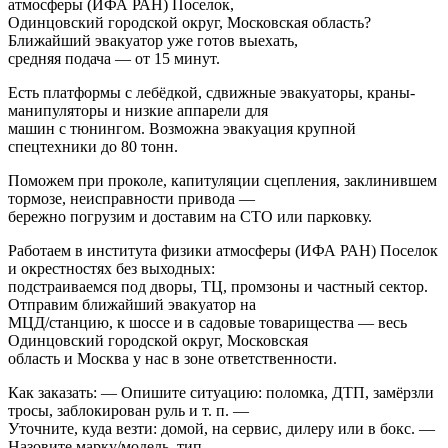
атмосферы (ИФА РАН) Поселок,
Одинцовский городской округ, Московская область?
Ближайший эвакуатор уже готов выехать,
средняя подача — от 15 минут.
Есть платформы с лебёдкой, сдвижные эвакуаторы, краны-
манипуляторы и низкие аппарели для
машин с тюнингом. Возможна эвакуация крупной
спецтехники до 80 тонн.
Поможем при проколе, капитуляции сцепления, заклинившем
тормозе, неисправности привода —
бережно погрузим и доставим на СТО или парковку.
Работаем в института физики атмосферы (ИФА РАН) Поселок
и окрестностях без выходных:
подстраиваемся под дворы, ТЦ, промзоны и частный сектор.
Отправим ближайший эвакуатор на
МЦД/станцию, к шоссе и в садовые товарищества — весь
Одинцовский городской округ, Московская
область и Москва у нас в зоне ответственности.
Как заказать: — Опишите ситуацию: поломка, ДТП, замёрзли
тросы, заблокирован руль и т. п. —
Уточните, куда везти: домой, на сервис, дилеру или в бокс. —
Назовите марку/модель, тип