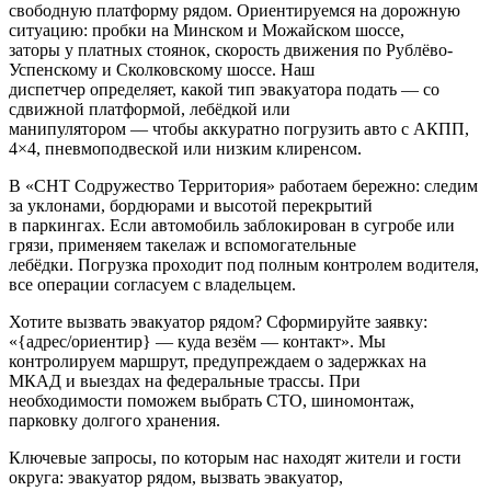
свободную платформу рядом. Ориентируемся на дорожную
ситуацию: пробки на Минском и Можайском шоссе,
заторы у платных стоянок, скорость движения по Рублёво-
Успенскому и Сколковскому шоссе. Наш
диспетчер определяет, какой тип эвакуатора подать — со
сдвижной платформой, лебёдкой или
манипулятором — чтобы аккуратно погрузить авто с АКПП,
4×4, пневмоподвеской или низким клиренсом.
В «СНТ Содружество Территория» работаем бережно: следим
за уклонами, бордюрами и высотой перекрытий
в паркингах. Если автомобиль заблокирован в сугробе или
грязи, применяем такелаж и вспомогательные
лебёдки. Погрузка проходит под полным контролем водителя,
все операции согласуем с владельцем.
Хотите вызвать эвакуатор рядом? Сформируйте заявку:
«{адрес/ориентир} — куда везём — контакт». Мы
контролируем маршрут, предупреждаем о задержках на
МКАД и выездах на федеральные трассы. При
необходимости поможем выбрать СТО, шиномонтаж,
парковку долгого хранения.
Ключевые запросы, по которым нас находят жители и гости
округа: эвакуатор рядом, вызвать эвакуатор,