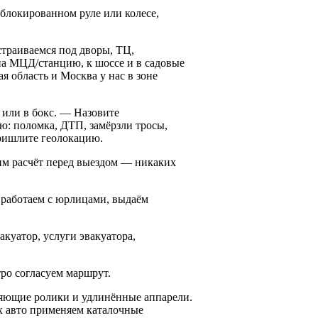
блокированном руле или колесе,
страиваемся под дворы, ТЦ,
а МЦД/станцию, к шоссе и в садовые
 область и Москва у нас в зоне
у или в бокс. — Назовите
ю: поломка, ДТП, замёрзли тросы,
пришлите геолокацию.
им расчёт перед выездом — никаких
 работаем с юрлицами, выдаём
акуатор, услуги эвакуатора,
ро согласуем маршрут.
ляющие ролики и удлинённые аппарели.
х авто применяем каталочные