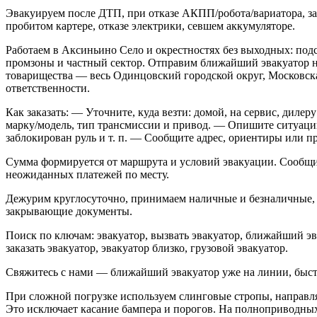
Эвакуируем после ДТП, при отказе АКПП/робота/вариатора, за
пробитом картере, отказе электрики, севшем аккумуляторе.
Работаем в Аксиньино Село и окрестностях без выходных: под
промзоны и частный сектор. Отправим ближайший эвакуатор н
товарищества — весь Одинцовский городской округ, Московская
ответственности.
Как заказать: — Уточните, куда везти: домой, на сервис, дилер
марку/модель, тип трансмиссии и привод. — Опишите ситуаци
заблокирован руль и т. п. — Сообщите адрес, ориентиры или 
Сумма формируется от маршрута и условий эвакуации. Сообщ
неожиданных платежей по месту.
Дежурим круглосуточно, принимаем наличные и безналичные,
закрывающие документы.
Поиск по ключам: эвакуатор, вызвать эвакуатор, ближайший эв
заказать эвакуатор, эвакуатор близко, грузовой эвакуатор.
Свяжитесь с нами — ближайший эвакуатор уже на линии, быст
При сложной погрузке используем слинговые стропы, направ
Это исключает касание бампера и порогов. На полноприводны