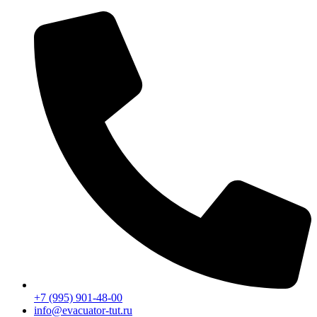
Перейти
к
содержимому
+7 (995) 901-48-00
info@evacuator-tut.ru