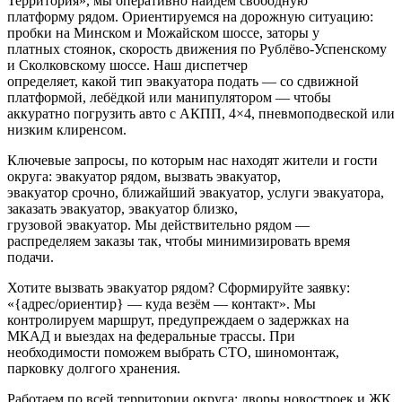
Территория», мы оперативно найдём свободную
платформу рядом. Ориентируемся на дорожную ситуацию:
пробки на Минском и Можайском шоссе, заторы у
платных стоянок, скорость движения по Рублёво-Успенскому
и Сколковскому шоссе. Наш диспетчер
определяет, какой тип эвакуатора подать — со сдвижной
платформой, лебёдкой или манипулятором — чтобы
аккуратно погрузить авто с АКПП, 4×4, пневмоподвеской или
низким клиренсом.
Ключевые запросы, по которым нас находят жители и гости
округа: эвакуатор рядом, вызвать эвакуатор,
эвакуатор срочно, ближайший эвакуатор, услуги эвакуатора,
заказать эвакуатор, эвакуатор близко,
грузовой эвакуатор. Мы действительно рядом —
распределяем заказы так, чтобы минимизировать время
подачи.
Хотите вызвать эвакуатор рядом? Сформируйте заявку:
«{адрес/ориентир} — куда везём — контакт». Мы
контролируем маршрут, предупреждаем о задержках на
МКАД и выездах на федеральные трассы. При
необходимости поможем выбрать СТО, шиномонтаж,
парковку долгого хранения.
Работаем по всей территории округа: дворы новостроек и ЖК,