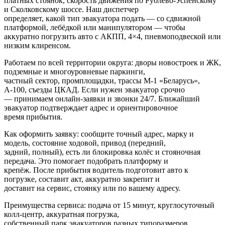
платных стоянок, скорость движения по Рублёво-Успенскому
и Сколковскому шоссе. Наш диспетчер
определяет, какой тип эвакуатора подать — со сдвижной
платформой, лебёдкой или манипулятором — чтобы
аккуратно погрузить авто с АКПП, 4×4, пневмоподвеской или
низким клиренсом.
Работаем по всей территории округа: дворы новостроек и ЖК,
подземные и многоуровневые паркинги,
частный сектор, промплощадки, трассы М‑1 «Беларусь»,
А‑100, съезды ЦКАД. Если нужен эвакуатор срочно
— принимаем онлайн-заявки и звонки 24/7. Ближайший
эвакуатор подтверждает адрес и ориентировочное
время прибытия.
Как оформить заявку: сообщите точный адрес, марку и
модель, состояние ходовой, привод (передний,
задний, полный), есть ли блокировка колёс и стояночная
передача. Это помогает подобрать платформу и
крепёж. После прибытия водитель подготовит авто к
погрузке, составит акт, аккуратно закрепит и
доставит на сервис, стоянку или по вашему адресу.
Преимущества сервиса: подача от 15 минут, круглосуточный
колл‑центр, аккуратная погрузка,
собственный парк эвакуаторов разных типоразмеров,