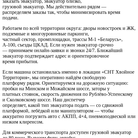
заказать эвакуатор, эвакуатор близко,
грузовой эвакуатор. Мы действительно рядом —
распределяем заказы так, чтобы минимизировать время
подачи.
Работаем по всей территории округа: дворы новостроек и ЖК,
подземные и многоуровневые паркинги,
частный сектор, промплощадки, трассы М‑1 «Беларусь»,
А‑100, съезды ЦКАД. Если нужен эвакуатор срочно
— принимаем онлайн-заявки и звонки 24/7. Ближайший
эвакуатор подтверждает адрес и ориентировочное
время прибытия.
Если машина остановилась именно в локации «СНТ Хвойное
Территория», мы оперативно найдём свободную
платформу рядом. Ориентируемся на дорожную ситуацию:
пробки на Минском и Можайском шоссе, заторы у
платных стоянок, скорость движения по Рублёво-Успенскому
и Сколковскому шоссе. Наш диспетчер
определяет, какой тип эвакуатора подать — со сдвижной
платформой, лебёдкой или манипулятором — чтобы
аккуратно погрузить авто с АКПП, 4×4, пневмоподвеской или
низким клиренсом.
Для коммерческого транспорта доступен грузовой эвакуатор
до 80 тонн. Вывезем фуру, автобус,