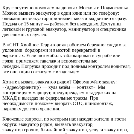
Круглосуточно помогаем на дорогах Москвы и Подмосковья.
Можно вызвать эвакуатор в один клик или по телефону:
ближайший эвакуатор принимает заказ и выдвигается сразу.
Подача от 15 минут — работаем без выходных. Доступны
легковой и грузовой эвакуатор, манипулятор и спецтехника
для сложных случаев.
В «СНТ Хвойное Территория» работаем бережно: следим за
уклонами, бордюрами и высотой перекрытий в
паркингах. Если автомобиль заблокирован в сугробе или
грязи, применяем такелаж и вспомогательные
лебёдки. Погрузка проходит под полным контролем водителя,
все операции согласуем с владельцем.
Хотите вызвать эвакуатор рядом? Сформируйте заявку:
«{адрес/ориентир} — куда везём — контакт». Мы
контролируем маршрут, предупреждаем о задержках на
МКАД и выездах на федеральные трассы. При
необходимости поможем выбрать СТО, шиномонтаж,
парковку долгого хранения.
Ключевые запросы, по которым нас находят жители и гости
округа: эвакуатор рядом, вызвать эвакуатор,
эвакуатор срочно, ближайший эвакуатор, услуги эвакуатора,