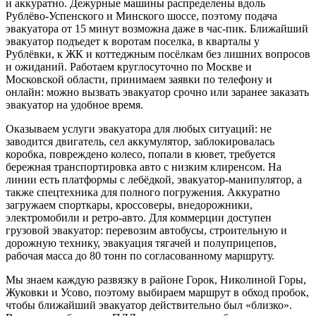
и аккуратно. Дежурные машины распределены вдоль
Рублёво‑Успенского и Минского шоссе, поэтому подача
эвакуатора от 15 минут возможна даже в час‑пик. Ближайший
эвакуатор подъедет к воротам поселка, в кварталы у
Рублёвки, к ЖК и коттеджным посёлкам без лишних вопросов
и ожиданий. Работаем круглосуточно по Москве и
Московской области, принимаем заявки по телефону и
онлайн: можно вызвать эвакуатор срочно или заранее заказать
эвакуатор на удобное время.
Оказываем услуги эвакуатора для любых ситуаций: не
заводится двигатель, сел аккумулятор, заблокировалась
коробка, повреждено колесо, попали в кювет, требуется
бережная транспортировка авто с низким клиренсом. На
линии есть платформы с лебёдкой, эвакуатор‑манипулятор, а
также спецтехника для полного погружения. Аккуратно
загружаем спорткары, кроссоверы, внедорожники,
электромобили и ретро‑авто. Для коммерции доступен
грузовой эвакуатор: перевозим автобусы, строительную и
дорожную технику, эвакуация тягачей и полуприцепов,
рабочая масса до 80 тонн по согласованному маршруту.
Мы знаем каждую развязку в районе Горок, Николиной Горы,
Жуковки и Усово, поэтому выбираем маршрут в обход пробок,
чтобы ближайший эвакуатор действительно был «близко».