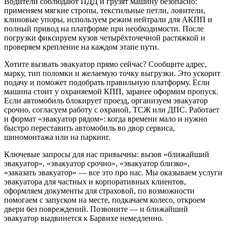
Водители соблюдают ПДД и грузят машину безопасно:
применяем мягкие стропы, текстильные петли, ловители,
клиновые упоры, используем режим нейтрали для АКПП и
полный привод на платформе при необходимости. После
погрузки фиксируем кузов четырёхточечной растяжкой и
проверяем крепление на каждом этапе пути.
Хотите вызвать эвакуатор прямо сейчас? Сообщите адрес,
марку, тип поломки и желаемую точку выгрузки. Это ускорит
подачу и поможет подобрать правильную платформу. Если
машина стоит у охраняемой КПП, заранее оформим пропуск.
Если автомобиль блокирует проезд, организуем эвакуатор
срочно, согласуем работу с охраной, ТСЖ или ДПС. Работает
и формат «эвакуатор рядом»: когда времени мало и нужно
быстро переставить автомобиль во двор сервиса,
шиномонтажа или на паркинг.
Ключевые запросы для нас привычны: вызов «ближайший
эвакуатор», «эвакуатор срочно», «эвакуатор близко»,
«заказать эвакуатор» — все это про нас. Мы оказываем услуги
эвакуатора для частных и корпоративных клиентов,
оформляем документы для страховой, по возможности
помогаем с запуском на месте, подкачаем колесо, откроем
двери без повреждений. Позвоните — и ближайший
эвакуатор выдвинется к Барвихе немедленно.