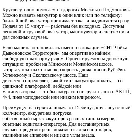
Круглосуточно помогаем на дорогах Москвы и Подмосковья.
Можно вызвать эвакуатор в один клик или по телефону:
ближайший эвакуатор принимает заказ и выдвигается сразу.
Подача от 15 минут — работаем без выходных. Доступны
легковой и грузовой эвакуатор, манипулятор и спецтехника
для сложных случаев.
Если машина остановилась именно в локации «СНТ Чайка
Дьяконовское Территория», мы оперативно найдём
свободную платформу рядом. Ориентируемся на дорожную
ситуацию: пробки на Минском и Можайском шоссе,
заторы у платных стоянок, скорость движения по Рублёво-
Успенскому и Сколковскому шоссе. Наш
диспетчер определяет, какой тип эвакуатора подать — со
сдвижной платформой, лебёдкой или
манипулятором — чтобы аккуратно погрузить авто с АКПП,
4×4, пневмоподвеской или низким клиренсом.
Преимущества сервиса: подача от 15 минут, круглосуточный
колл‑центр, аккуратная погрузка,
собственный парк эвакуаторов разных типоразмеров,
опытные водители-операторы. Для нестандартных
случаев предусмотрены ложементы для спорткаров,
удлинённые аппарели и низкие углы заезда.