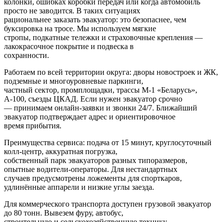
колонки, ошибках коробки передач или когда автомобиль
просто не заводится. В таких ситуациях
рациональнее заказать эвакуатор: это безопаснее, чем
буксировка на тросе. Мы используем мягкие
стропы, подкатные тележки и страховочные крепления —
лакокрасочное покрытие и подвеска в
сохранности.
Работаем по всей территории округа: дворы новостроек и ЖК,
подземные и многоуровневые паркинги,
частный сектор, промплощадки, трассы М‑1 «Беларусь»,
А‑100, съезды ЦКАД. Если нужен эвакуатор срочно
— принимаем онлайн-заявки и звонки 24/7. Ближайший
эвакуатор подтверждает адрес и ориентировочное
время прибытия.
Преимущества сервиса: подача от 15 минут, круглосуточный
колл‑центр, аккуратная погрузка,
собственный парк эвакуаторов разных типоразмеров,
опытные водители-операторы. Для нестандартных
случаев предусмотрены ложементы для спорткаров,
удлинённые аппарели и низкие углы заезда.
Для коммерческого транспорта доступен грузовой эвакуатор
до 80 тонн. Вывезем фуру, автобус,
строительную и сельскохозяйственную технику,