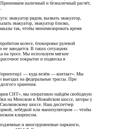
 Принимаем наличный и безналичный расчёт,
.
га: эвакуатор рядом, вызвать эвакуатор,
азать эвакуатор, эвакуатор близко,
заказы так, чтобы минимизировать время
пробитом колесе, блокировке рулевой
о не заводится. В таких ситуациях
вка на тросе. Мы используем мягкие
расочное покрытие и подвеска в
с/ориентир} — куда везём — контакт». Мы
 выездах на федеральные трассы. При
долгого хранения.
ория СНТ», мы оперативно найдём свободную
бки на Минском и Можайском шоссе, заторы у
 Сколковскому шоссе. Наш диспетчер
формой, лебёдкой или манипулятором — чтобы
 низким клиренсом.
 подземные и многоуровневые паркинги,