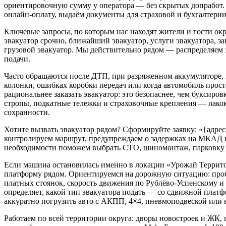
ориентировочную сумму у оператора — без скрытых допработ.
онлайн-оплату, выдаём документы для страховой и бухгалтерии
Ключевые запросы, по которым нас находят жители и гости окру
эвакуатор срочно, ближайший эвакуатор, услуги эвакуатора, зак
грузовой эвакуатор. Мы действительно рядом — распределяем 
подачи.
Часто обращаются после ДТП, при разряженном аккумуляторе, 
колонки, ошибках коробки передач или когда автомобиль прост
рациональнее заказать эвакуатор: это безопаснее, чем буксиро
стропы, подкатные тележки и страховочные крепления — лакок
сохранности.
Хотите вызвать эвакуатор рядом? Сформируйте заявку: «{адре
контролируем маршрут, предупреждаем о задержках на МКАД и
необходимости поможем выбрать СТО, шиномонтаж, парковку 
Если машина остановилась именно в локации «Урожай Террит
платформу рядом. Ориентируемся на дорожную ситуацию: про
платных стоянок, скорость движения по Рублёво-Успенскому и
определяет, какой тип эвакуатора подать — со сдвижной плат
аккуратно погрузить авто с АКПП, 4×4, пневмоподвеской или
Работаем по всей территории округа: дворы новостроек и ЖК,