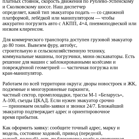
платных стоянок, скорость движения по Рублёво-Успенскому
и Сколковскому шоссе. Наш диспетчер
определяет, какой тип эвакуатора подать — со сдвижной
платформой, лебёдкой или манипулятором — чтобы
аккуратно погрузить авто с АКПП, 4×4, пневмоподвеской или
низким клиренсом.
Для коммерческого транспорта доступен грузовой эвакуатор
до 80 тонн. Вывезем фуру, автобус,
строительную и сельскохозяйственную технику,
коммунальные машины, погрузчики, мини-экскаваторы. Есть
решение для машин с заблокированными колёсами и
повреждённой геометрией — частичная погрузка или
кран-манипулятор.
Работаем по всей территории округа: дворы новостроек и ЖК,
подземные и многоуровневые паркинги,
частный сектор, промплощадки, трассы М‑1 «Беларусь»,
А‑100, съезды ЦКАД. Если нужен эвакуатор срочно
— принимаем онлайн-заявки и звонки 24/7. Ближайший
эвакуатор подтверждает адрес и ориентировочное
время прибытия.
Как оформить заявку: сообщите точный адрес, марку и
модель, состояние ходовой, привод (передний,
задний, полный), есть ли блокировка колёс и стояночная