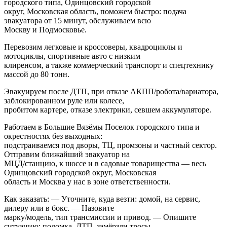
городского типа, Одинцовский городской
округ, Московская область, поможем быстро: подача
эвакуатора от 15 минут, обслуживаем всю
Москву и Подмосковье.
Перевозим легковые и кроссоверы, квадроциклы и
мотоциклы, спортивные авто с низким
клиренсом, а также коммерческий транспорт и спецтехнику
массой до 80 тонн.
Эвакуируем после ДТП, при отказе АКПП/робота/вариатора,
заблокированном руле или колесе,
пробитом картере, отказе электрики, севшем аккумуляторе.
Работаем в Большие Вязёмы Поселок городского типа и
окрестностях без выходных:
подстраиваемся под дворы, ТЦ, промзоны и частный сектор.
Отправим ближайший эвакуатор на
МЦД/станцию, к шоссе и в садовые товарищества — весь
Одинцовский городской округ, Московская
область и Москва у нас в зоне ответственности.
Как заказать: — Уточните, куда везти: домой, на сервис,
дилеру или в бокс. — Назовите
марку/модель, тип трансмиссии и привод. — Опишите
ситуацию: поломка, ДТП, замёрзли тросы,