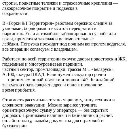
стропы, подкатные тележки и страховочные крепления —
лакокрасочное покрытие и подвеска в
сохранности.
В «Горки 9/1 Территория» работаем бережно: следим за
уклонами, бордюрами и высотой перекрытий в
паркингах. Если автомобиль заблокирован в сугробе или
грязи, применяем такелаж и вспомогательные
лебёдки. Погрузка проходит под полным контролем водителя,
все операции согласуем с владельцем.
Работаем по всей территории округа: дворы новостроек и ЖК,
подземные и многоуровневые паркинги,
частный сектор, промплощадки, трассы М‑1 «Беларусь»,
А‑100, съезды ЦКАД. Если нужен эвакуатор срочно
— принимаем онлайн-заявки и звонки 24/7. Ближайший
эвакуатор подтверждает адрес и ориентировочное
время прибытия.
Стоимость рассчитывается по маршруту, типу техники и
сложности эвакуации. Можно заранее уточнить
ориентировочную сумму у оператора — без скрытых
допработ. Принимаем наличный и безналичный расчёт,
онлайн-оплату, выдаём документы для страховой и
бухгалтерии.