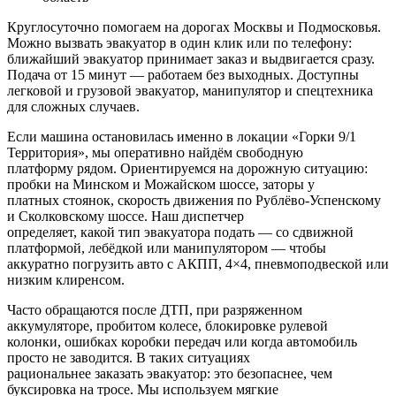
Круглосуточно помогаем на дорогах Москвы и Подмосковья.
Можно вызвать эвакуатор в один клик или по телефону:
ближайший эвакуатор принимает заказ и выдвигается сразу.
Подача от 15 минут — работаем без выходных. Доступны
легковой и грузовой эвакуатор, манипулятор и спецтехника
для сложных случаев.
Если машина остановилась именно в локации «Горки 9/1
Территория», мы оперативно найдём свободную
платформу рядом. Ориентируемся на дорожную ситуацию:
пробки на Минском и Можайском шоссе, заторы у
платных стоянок, скорость движения по Рублёво-Успенскому
и Сколковскому шоссе. Наш диспетчер
определяет, какой тип эвакуатора подать — со сдвижной
платформой, лебёдкой или манипулятором — чтобы
аккуратно погрузить авто с АКПП, 4×4, пневмоподвеской или
низким клиренсом.
Часто обращаются после ДТП, при разряженном
аккумуляторе, пробитом колесе, блокировке рулевой
колонки, ошибках коробки передач или когда автомобиль
просто не заводится. В таких ситуациях
рациональнее заказать эвакуатор: это безопаснее, чем
буксировка на тросе. Мы используем мягкие