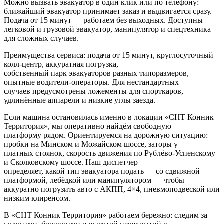
Можно вызвать эвакуатор в один клик или по телефону:
ближайший эвакуатор принимает заказ и выдвигается сразу.
Подача от 15 минут — работаем без выходных. Доступны
легковой и грузовой эвакуатор, манипулятор и спецтехника
для сложных случаев.
Преимущества сервиса: подача от 15 минут, круглосуточный
колл‑центр, аккуратная погрузка,
собственный парк эвакуаторов разных типоразмеров,
опытные водители-операторы. Для нестандартных
случаев предусмотрены ложементы для спорткаров,
удлинённые аппарели и низкие углы заезда.
Если машина остановилась именно в локации «СНТ Конник
Территория», мы оперативно найдём свободную
платформу рядом. Ориентируемся на дорожную ситуацию:
пробки на Минском и Можайском шоссе, заторы у
платных стоянок, скорость движения по Рублёво-Успенскому
и Сколковскому шоссе. Наш диспетчер
определяет, какой тип эвакуатора подать — со сдвижной
платформой, лебёдкой или манипулятором — чтобы
аккуратно погрузить авто с АКПП, 4×4, пневмоподвеской или
низким клиренсом.
В «СНТ Конник Территория» работаем бережно: следим за