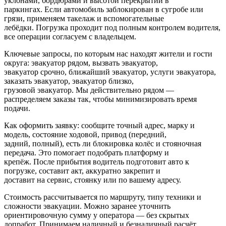
уклонами, бордюрами и высотой перекрытий в
паркингах. Если автомобиль заблокирован в сугробе или
грязи, применяем такелаж и вспомогательные
лебёдки. Погрузка проходит под полным контролем водителя,
все операции согласуем с владельцем.
Ключевые запросы, по которым нас находят жители и гости
округа: эвакуатор рядом, вызвать эвакуатор,
эвакуатор срочно, ближайший эвакуатор, услуги эвакуатора,
заказать эвакуатор, эвакуатор близко,
грузовой эвакуатор. Мы действительно рядом —
распределяем заказы так, чтобы минимизировать время
подачи.
Как оформить заявку: сообщите точный адрес, марку и
модель, состояние ходовой, привод (передний,
задний, полный), есть ли блокировка колёс и стояночная
передача. Это помогает подобрать платформу и
крепёж. После прибытия водитель подготовит авто к
погрузке, составит акт, аккуратно закрепит и
доставит на сервис, стоянку или по вашему адресу.
Стоимость рассчитывается по маршруту, типу техники и
сложности эвакуации. Можно заранее уточнить
ориентировочную сумму у оператора — без скрытых
допработ. Принимаем наличный и безналичный расчёт,