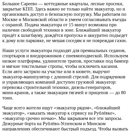
Большое Сареево — коттеджные кварталы, лесные просеки,
закрытые КПП. Здесь важно не только найти эвакуатор, но и
организовать доступ и безопасную погрузку. Мы работаем по
Москве и Московской области и умеем согласовывать въезды
с охраной. Подача эвакуатора от 15 минут возможна при
наличии свободной техники в зоне. Ближайший эвакуатор
придёт к шлагбауму, дождётся пропуска и аккуратно подъедет
к дому или парковке, не мешая соседям и не повреждая газон.
Наши услуги эвакуатора подходят для премиальных седанов,
спорткаров и внедорожников с пневмоподвеской. Используем
низкие платформы, удлинители трапов, проставки под бампер
и мягкие текстильные стропы, чтобы исключить касания.
Если авто застряло на участке или в кювете, выручит
эвакуатор‑манипулятор с длинной стрелой. Для подрядчиков
и управляющих компаний доступен грузовой эвакуатор:
перевозка строительной техники, дизель‑генераторов,
мини‑кранов, а также эвакуация тягачей и прицепов — до 80
тонн.
Чаще всего жители ищут «эвакуатор рядом», «ближайший
эвакуатор», «заказать эвакуатор к сервису на Рублёвке»,
«эвакуатор срочно ночью». Мы закрываем все эти запросы.
Дежурные борта на Рублёво‑Успенском и Минском
направлениях обеспечивают быстрый подъезд. Чтобы вызвать