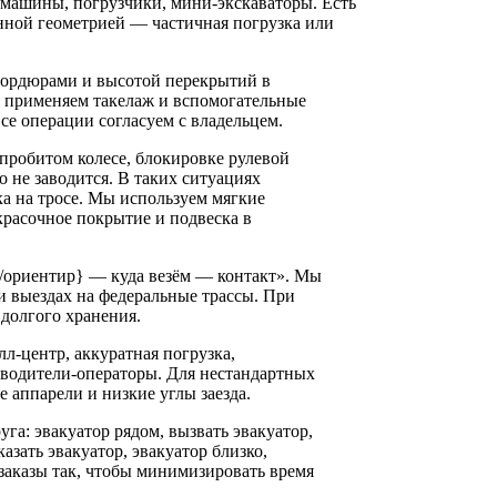
 машины, погрузчики, мини-экскаваторы. Есть
ной геометрией — частичная погрузка или
 бордюрами и высотой перекрытий в
и, применяем такелаж и вспомогательные
се операции согласуем с владельцем.
пробитом колесе, блокировке рулевой
о не заводится. В таких ситуациях
вка на тросе. Мы используем мягкие
расочное покрытие и подвеска в
с/ориентир} — куда везём — контакт». Мы
 выездах на федеральные трассы. При
долгого хранения.
л‑центр, аккуратная погрузка,
 водители-операторы. Для нестандартных
 аппарели и низкие углы заезда.
га: эвакуатор рядом, вызвать эвакуатор,
азать эвакуатор, эвакуатор близко,
заказы так, чтобы минимизировать время