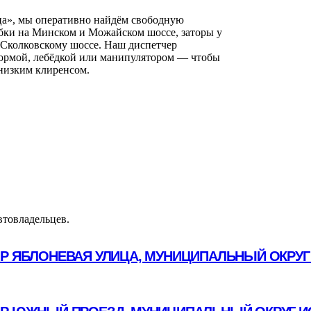
ца», мы оперативно найдём свободную
бки на Минском и Можайском шоссе, заторы у
 Сколковскому шоссе. Наш диспетчер
формой, лебёдкой или манипулятором — чтобы
 низким клиренсом.
втовладельцев.
ОР ЯБЛОНЕВАЯ УЛИЦА, МУНИЦИПАЛЬНЫЙ ОКРУГ