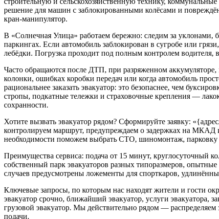
строительную и сельскохозяйственную технику, коммунальные
решение для машин с заблокированными колёсами и повреждён
кран-манипулятор.
В «Солнечная Улица» работаем бережно: следим за уклонами,
паркингах. Если автомобиль заблокирован в сугробе или гряз
лебёдки. Погрузка проходит под полным контролем водителя, в
Часто обращаются после ДТП, при разряженном аккумуляторе, 
колонки, ошибках коробки передач или когда автомобиль прост
рациональнее заказать эвакуатор: это безопаснее, чем буксиро
стропы, подкатные тележки и страховочные крепления — лакок
сохранности.
Хотите вызвать эвакуатор рядом? Сформируйте заявку: «{адре
контролируем маршрут, предупреждаем о задержках на МКАД и
необходимости поможем выбрать СТО, шиномонтаж, парковку 
Преимущества сервиса: подача от 15 минут, круглосуточный кол
собственный парк эвакуаторов разных типоразмеров, опытные
случаев предусмотрены ложементы для спорткаров, удлинённые
Ключевые запросы, по которым нас находят жители и гости окру
эвакуатор срочно, ближайший эвакуатор, услуги эвакуатора, зак
грузовой эвакуатор. Мы действительно рядом — распределяем 
подачи.