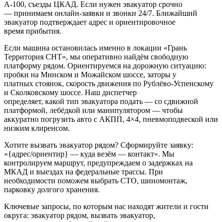
А‑100, съезды ЦКАД. Если нужен эвакуатор срочно
— принимаем онлайн-заявки и звонки 24/7. Ближайший
эвакуатор подтверждает адрес и ориентировочное
время прибытия.
Если машина остановилась именно в локации «Грань
Территория СНТ», мы оперативно найдём свободную
платформу рядом. Ориентируемся на дорожную ситуацию:
пробки на Минском и Можайском шоссе, заторы у
платных стоянок, скорость движения по Рублёво-Успенскому
и Сколковскому шоссе. Наш диспетчер
определяет, какой тип эвакуатора подать — со сдвижной
платформой, лебёдкой или манипулятором — чтобы
аккуратно погрузить авто с АКПП, 4×4, пневмоподвеской или
низким клиренсом.
Хотите вызвать эвакуатор рядом? Сформируйте заявку:
«{адрес/ориентир} — куда везём — контакт». Мы
контролируем маршрут, предупреждаем о задержках на
МКАД и выездах на федеральные трассы. При
необходимости поможем выбрать СТО, шиномонтаж,
парковку долгого хранения.
Ключевые запросы, по которым нас находят жители и гости
округа: эвакуатор рядом, вызвать эвакуатор,