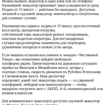
Можно вызвать эвакуатор в один клик или по телефону:
ближайший эвакуатор принимает заказ и выдвигается сразу.
Подача от 15 минут — работаем без выходных. Доступны
легковой и грузовой эвакуатор, манипулятор и спецтехника
для сложных случаев.
Преимущества сервиса: подача от 15 минут, круглосуточный
колл‑центр, аккуратная погрузка,
собственный парк эвакуаторов разных типоразмеров,
опытные водители-операторы. Для нестандартных
случаев предусмотрены ложементы для спорткаров,
удлинённые аппарели и низкие углы заезда.
Если машина остановилась именно в локации «Чистяковой
Улица», мы оперативно найдём свободную
платформу рядом. Ориентируемся на дорожную ситуацию:
пробки на Минском и Можайском шоссе, заторы у
платных стоянок, скорость движения по Рублёво-Успенскому
и Сколковскому шоссе. Наш диспетчер
определяет, какой тип эвакуатора подать — со сдвижной
платформой, лебёдкой или манипулятором — чтобы
аккуратно погрузить авто с АКПП, 4×4, пневмоподвеской или
низким клиренсом.
Для коммерческого транспорта доступен грузовой эвакуатор