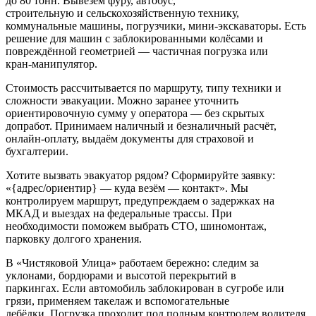
до 80 тонн. Вывезем фуру, автобус,
строительную и сельскохозяйственную технику,
коммунальные машины, погрузчики, мини-экскаваторы. Есть
решение для машин с заблокированными колёсами и
повреждённой геометрией — частичная погрузка или
кран-манипулятор.
Стоимость рассчитывается по маршруту, типу техники и
сложности эвакуации. Можно заранее уточнить
ориентировочную сумму у оператора — без скрытых
допработ. Принимаем наличный и безналичный расчёт,
онлайн-оплату, выдаём документы для страховой и
бухгалтерии.
Хотите вызвать эвакуатор рядом? Сформируйте заявку:
«{адрес/ориентир} — куда везём — контакт». Мы
контролируем маршрут, предупреждаем о задержках на
МКАД и выездах на федеральные трассы. При
необходимости поможем выбрать СТО, шиномонтаж,
парковку долгого хранения.
В «Чистяковой Улица» работаем бережно: следим за
уклонами, бордюрами и высотой перекрытий в
паркингах. Если автомобиль заблокирован в сугробе или
грязи, применяем такелаж и вспомогательные
лебёдки. Погрузка проходит под полным контролем водителя,