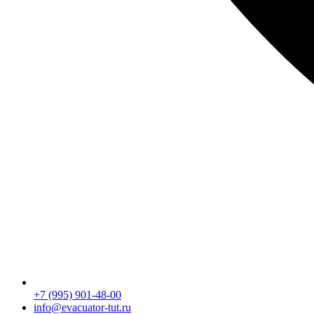
+7 (995) 901-48-00
info@evacuator-tut.ru