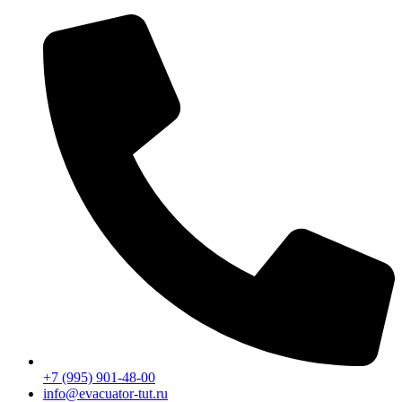
Перейти
к
содержимому
+7 (995) 901-48-00
info@evacuator-tut.ru